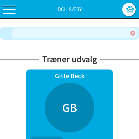
DCH SÆBY
Træner udvalg
Gitte Beck
GB