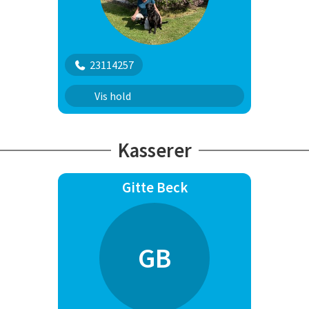
23114257
C hold
Vis hold
Kasserer
Gitte Beck
GB