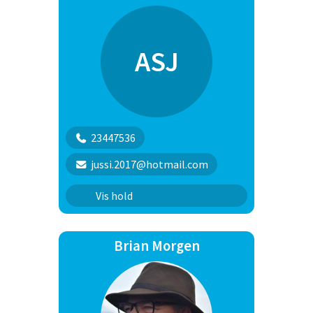
ASJ
23447536
jussi.2017@hotmail.com
familiehuundehold
Vis hold
Brian Morgen