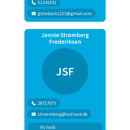
51243332
gittebeck1211@gmail.com
Jannie Strømberg
Frederiksen
JSF
28717073
stroemberg@outlook.dk
SAR
Vis hold