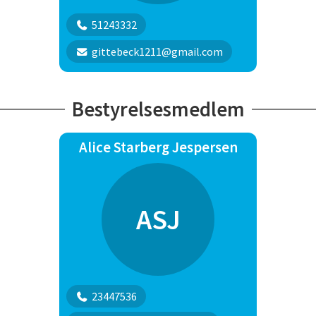
51243332
gittebeck1211@gmail.com
Bestyrelsesmedlem
Alice Starberg Jespersen
ASJ
23447536