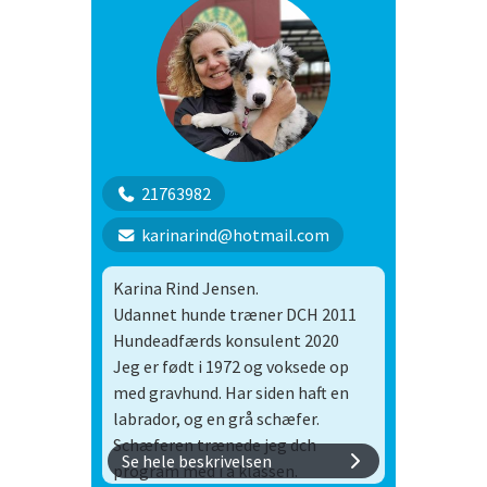
21763982
karinarind@hotmail.com
Karina Rind Jensen.
Udannet hunde træner DCH 2011
Hundeadfærds konsulent 2020
Jeg er født i 1972 og voksede op
med gravhund. Har siden haft en
labrador, og en grå schæfer.
Schæferen trænede jeg dch
Se hele beskrivelsen
program med i a klassen.