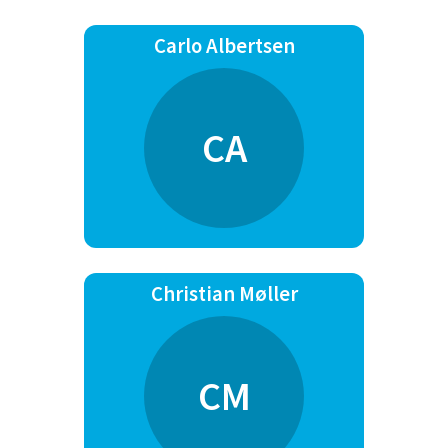
Konkurrence erfaring C,B, A, E
Klassen og IGP3
Carlo Albertsen
Jeg har haft 5 hunde gennem
tiderne, 4 schæfere og en karelsk
bjørnehund. Jeg har trænet
CA
konkurrence lydighed siden 2001
og har været deltager ved DM 6
gange. Jeg har arbejdet med hund
siden 1982 og trænet i forskellige
hundeklubber og har været aktiv
instruktør i DcH siden 2001.
Christian Møller
Mener mange adfærdsproblemer
kunne undgås hvis vi som
mennesker forstod hvad vores
firbenede venner prøver at
CM
fortæller os med de signaler de
giver. Opfatter racebestemt