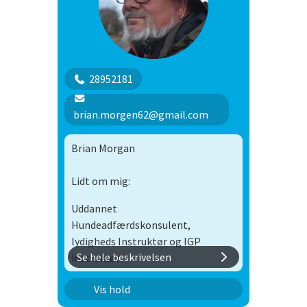
28952181
brian.morgen62@gmail.com
Brian Morgan
Lidt om mig:
Uddannet
Hundeadfærdskonsulent,
lydigheds Instruktør og IGP
Se hele beskrivelsen
instruktør.
Født i 1962.
B hold
Vis hold