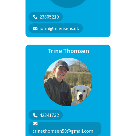
en langhåret schæfer. Vi træner
DcH program, Nordisk rundering,
spor,
23805219
Nosework og IGP
john@mjensens.dk
“Adfærdsbehandling er at ændre
eller fjerne en uønsket adfærd hos
din hund gennem træning. Med
Trine Thomsen
den rigtige viden og træning kan
det i langt de fleste tilfælde lade
sig gøre, at ændre den uønskede
adfærd, så dig og din hund igen kan
få et positivt og godt samarbejde.”
42341732
trinethomsen50@gmail.com