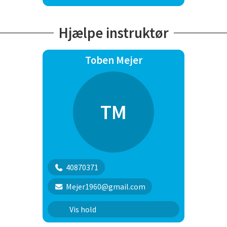
Hjælpe instruktør
Toben Mejer
TM
40870371
Mejer1960@gmail.com
B hold
Vis hold