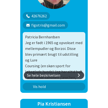
42676262
figotris@gmail.com
Patricia Bernhardsen
Jeg er født i 1965 og opvokset med
mellempudler og Borzoi. Disse
blev primært brugt til udstilling
og Lure
Coursing (en skøn sport for
løbeglade hunde) Jeg har altid haft
Se hele beskrivelsen
flere hunde sammen (løwchen,
griffon belge
Nose Work
Vis hold
og borzoi) Denne skønne flok
hunde var i den grad med til at
åbne mine øjne for hundenes
Pia Kristiansen
fantastiske evne