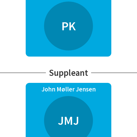
til at kommunikere med hinanden
og os.
Med min gamle schæfer, Kaoz, fik
PK
jeg for alvor øjnene op for DcH
programmet. Vi nåede at deltage i
2 DM ,i
C klassen og i A klassen,
sidstnævnte gav også en plads på
podiet. Foruden at konkurrere i
Suppleant
Rally lydighed
og Nordisk Rundering, nåede vi
også at rykke op i Eliteklassen.
John Møller Jensen
Jeg er uddannet
Hundeadfærdskonsulent (2017),
Lydighedsinstruktør (2013),
Rallyinstruktør(2013) og har
JMJ
været medlem af DcH siden 2011.
I dag træner jeg med min nye hund,