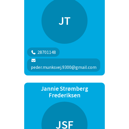
JT
28701148
peder.munksvej.9300@gmail.com
Jannie Strømberg
Frederiksen
JSF