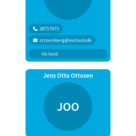
28717073
stroemberg@outlook.dk
SAR
Vis hold
Jens Otto Ottosen
JOO